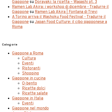
Giappone
su
Dorayaki: la ricetta – Wagashi pt. 3
Ramen Lab Akira: i workshop di dicembre - Tradurre il
Giappone
su
Ramen Lab Akira | Fontana di Trevi
A Torino arriva il Washoku Food Festival - Tradurre il
Giappone
su
Japan Food Culture: il cibo giapponese a
Roma
Categorie
Giappone a Roma
Cultura
Eventi
Ristoranti
Shopping
Giappone in cucina
O-bento
Ricette dolci
Ricette salate
Giappone in Italia
Eventi
Giappone nel mondo