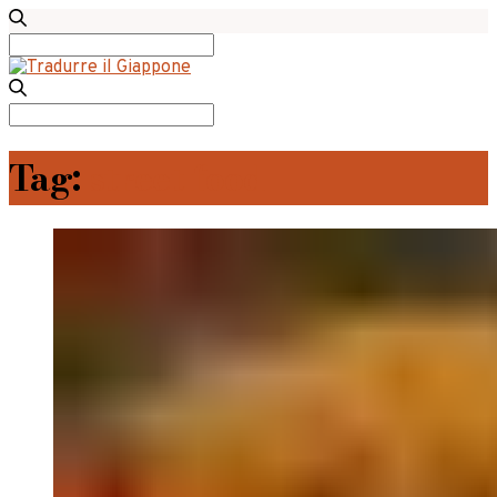
Search
for:
Search
for:
Tag:
street food