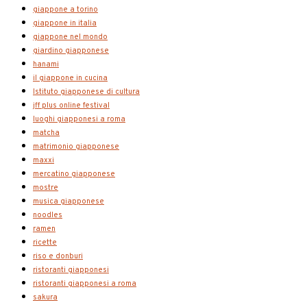
giappone a torino
giappone in italia
giappone nel mondo
giardino giapponese
hanami
il giappone in cucina
Istituto giapponese di cultura
jff plus online festival
luoghi giapponesi a roma
matcha
matrimonio giapponese
maxxi
mercatino giapponese
mostre
musica giapponese
noodles
ramen
ricette
riso e donburi
ristoranti giapponesi
ristoranti giapponesi a roma
sakura