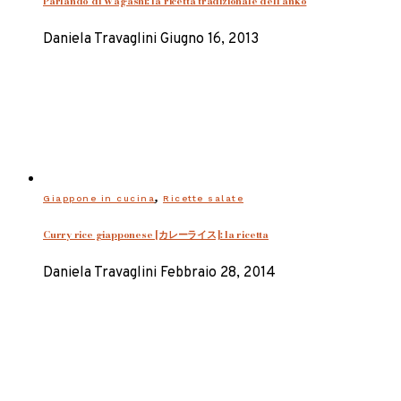
Parlando di Wagashi: la ricetta tradizionale dell’anko
Daniela Travaglini
Giugno 16, 2013
,
Giappone in cucina
Ricette salate
Curry rice giapponese [カレーライス]: la ricetta
Daniela Travaglini
Febbraio 28, 2014