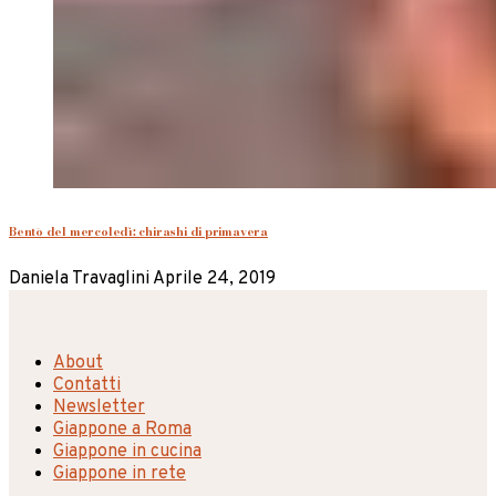
Bentō del mercoledì: chirashi di primavera
Daniela Travaglini
Aprile 24, 2019
About
Contatti
Newsletter
Giappone a Roma
Giappone in cucina
Giappone in rete