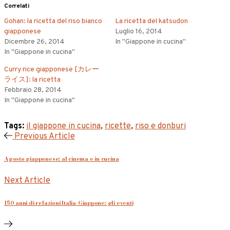
Correlati
Gohan: la ricetta del riso bianco
La ricetta del katsudon
giapponese
Luglio 16, 2014
Dicembre 26, 2014
In "Giappone in cucina"
In "Giappone in cucina"
Curry rice giapponese [カレー
ライス]: la ricetta
Febbraio 28, 2014
In "Giappone in cucina"
Tags:
il giappone in cucina
,
ricette
,
riso e donburi
Previous Article
Agosto giapponese: al cinema e in cucina
Next Article
150 anni di relazioni Italia-Giappone: gli eventi