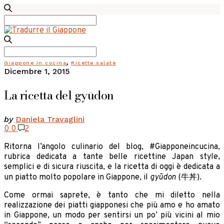
Search
for:
Search
,
for:
Giappone in cucina
Ricette salate
Dicembre 1, 2015
La ricetta del gyūdon
by
Daniela Travaglini
0
0
2
Ritorna l’angolo culinario del blog, #Giapponeincucina,
rubrica dedicata a tante belle ricettine Japan style,
semplici e di sicura riuscita, e la ricetta di oggi è dedicata a
un piatto molto popolare in Giappone, il
gyūdon
(
牛丼)
.
Come ormai saprete, è tanto che mi diletto nella
realizzazione dei piatti giapponesi che più amo e ho amato
in Giappone, un modo per sentirsi un po’ più vicini al mio