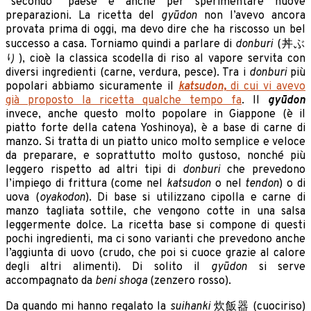
“secondo” paese e anche per sperimentare nuove
preparazioni. La ricetta del
gyūdon
non l’avevo ancora
provata prima di oggi, ma devo dire che ha riscosso un bel
successo a casa. Torniamo quindi a parlare di
donburi
(
丼
ぶ
り), cioè la classica scodella di riso al vapore servita con
diversi ingredienti (carne, verdura, pesce). Tra i
donburi
più
popolari abbiamo sicuramente il
katsudon
,
di cui vi avevo
già proposto la ricetta qualche tempo fa
. Il
gyūdon
invece,
anche questo molto popolare in Giappone (è il
piatto forte della catena Yoshinoya), è a base di carne di
manzo. Si tratta di un piatto unico molto
semplice e veloce
da preparare, e soprattutto molto gustoso, nonché più
leggero rispetto ad altri tipi di
donburi
che prevedono
l’impiego di frittura (come nel
katsudon
o nel
tendon
) o di
uova (
oyakodon
). Di base si utilizzano cipolla e carne di
manzo tagliata sottile, che vengono cotte in una salsa
leggermente dolce. La ricetta base si compone di questi
pochi ingredienti, ma ci sono varianti che prevedono anche
l’aggiunta di uovo (crudo, che poi si cuoce grazie al calore
degli altri alimenti). Di solito il
gyūdon
si serve
accompagnato da
beni shoga
(zenzero rosso).
Da quando mi hanno regalato la
suihanki
炊飯器 (cuociriso)